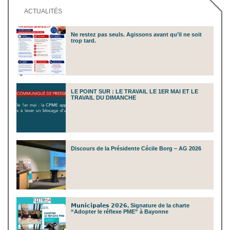
ACTUALITÉS
Ne restez pas seuls. Agissons avant qu’il ne soit
trop tard.
LE POINT SUR : LE TRAVAIL LE 1ER MAI ET LE
TRAVAIL DU DIMANCHE
Discours de la Présidente Cécile Borg – AG 2026
𝗠𝘂𝗻𝗶𝗰𝗶𝗽𝗮𝗹𝗲𝘀 𝟮𝟬𝟮𝟲, Signature de la charte
“Adopter le réflexe PME” à Bayonne