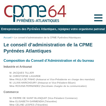
Toggle
naviga
Entrepreneurs des Pyrénées Atlantiques, rejoignez votre organisme patronal
Accueil
>
Le conseil d’administration de la CPME Pyrénées Atlantiques
Le conseil d’administration de la CPME
Pyrénées Atlantiques
Composition du Conseil d’Administration et du bureau
Industrie et Artisanat
M. JACQUES TILLIER
M. CHRISTOPHE LAGARDE
Mme PAULA DE PINHO (Artisanat et Vice-Présidente en charge des mandats)
M. LILIAN HARICHOURY (Artisanat et Vice-Président Béarn)
Mme ROXANA FERNANDEZ (Secrétaire chargée de la communication)
Commerce
M. PIERRE DE SAINT BLANQUAT (Vice-Président Commerce)
Mme ELISABETH GARMENDIA (Trésorière)
Mme CELINE LESPES (Trésorière)