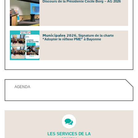
Discours de la Présidente Cécile Borg – AG 2026
𝗠𝘂𝗻𝗶𝗰𝗶𝗽𝗮𝗹𝗲𝘀 𝟮𝟬𝟮𝟲, Signature de la charte
“Adopter le réflexe PME” à Bayonne
AGENDA
LES SERVICES DE LA