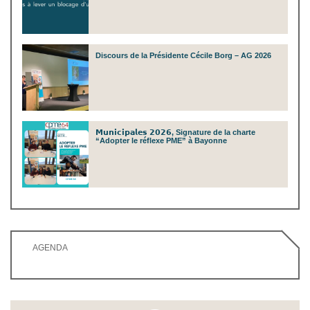
Discours de la Présidente Cécile Borg – AG 2026
𝗠𝘂𝗻𝗶𝗰𝗶𝗽𝗮𝗹𝗲𝘀 𝟮𝟬𝟮𝟲, Signature de la charte
“Adopter le réflexe PME” à Bayonne
AGENDA