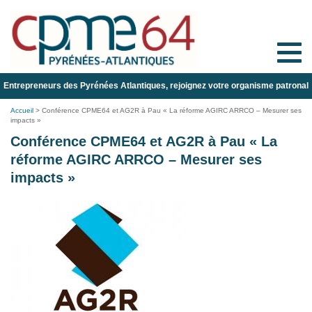
Toggle
naviga
Entrepreneurs des Pyrénées Atlantiques, rejoignez votre organisme patronal
Accueil
>
Conférence CPME64 et AG2R à Pau « La réforme AGIRC ARRCO – Mesurer ses
impacts »
Conférence CPME64 et AG2R à Pau « La
réforme AGIRC ARRCO – Mesurer ses
impacts »