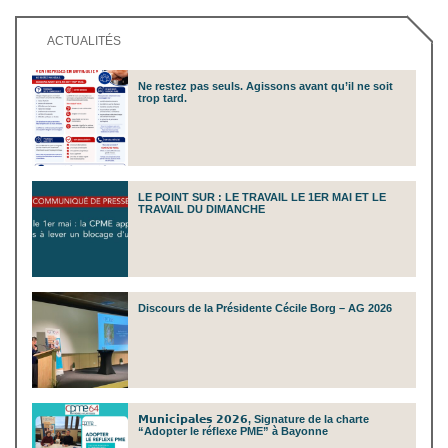
ACTUALITÉS
Ne restez pas seuls. Agissons avant qu’il ne soit
trop tard.
LE POINT SUR : LE TRAVAIL LE 1ER MAI ET LE
TRAVAIL DU DIMANCHE
Discours de la Présidente Cécile Borg – AG 2026
𝗠𝘂𝗻𝗶𝗰𝗶𝗽𝗮𝗹𝗲𝘀 𝟮𝟬𝟮𝟲, Signature de la charte
“Adopter le réflexe PME” à Bayonne