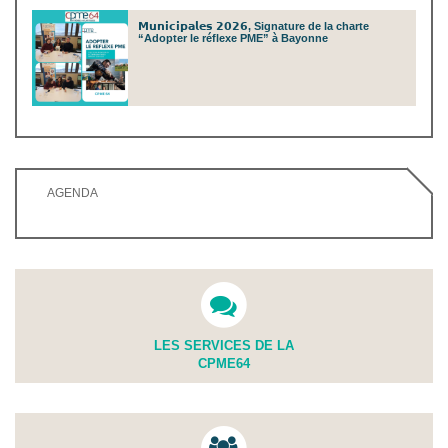
𝗠𝘂𝗻𝗶𝗰𝗶𝗽𝗮𝗹𝗲𝘀 𝟮𝟬𝟮𝟲, Signature de la charte
“Adopter le réflexe PME” à Bayonne
AGENDA
LES SERVICES DE LA
CPME64