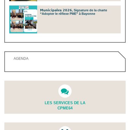
𝗠𝘂𝗻𝗶𝗰𝗶𝗽𝗮𝗹𝗲𝘀 𝟮𝟬𝟮𝟲, Signature de la charte
“Adopter le réflexe PME” à Bayonne
AGENDA
LES SERVICES DE LA
CPME64