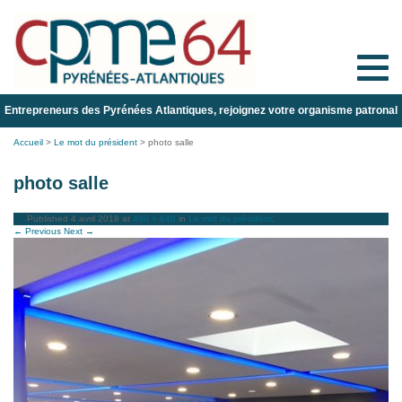
Toggle
naviga
Entrepreneurs des Pyrénées Atlantiques, rejoignez votre organisme patronal
Accueil
>
Le mot du président
>
photo salle
photo salle
Published
4 avril 2018
at
480 × 640
in
Le mot du président
.
← Previous
Next →