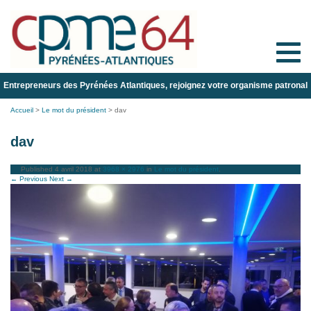
Toggle
naviga
Entrepreneurs des Pyrénées Atlantiques, rejoignez votre organisme patronal
Accueil
>
Le mot du président
>
dav
dav
Published
4 avril 2018
at
3968 × 2976
in
Le mot du président
.
← Previous
Next →