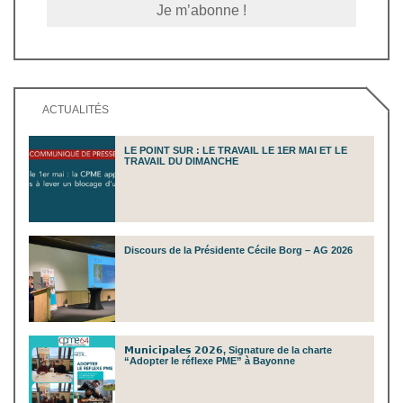
ACTUALITÉS
LE POINT SUR : LE TRAVAIL LE 1ER MAI ET LE
TRAVAIL DU DIMANCHE
Discours de la Présidente Cécile Borg – AG 2026
𝗠𝘂𝗻𝗶𝗰𝗶𝗽𝗮𝗹𝗲𝘀 𝟮𝟬𝟮𝟲, Signature de la charte
“Adopter le réflexe PME” à Bayonne