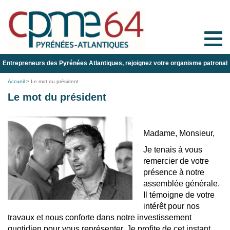
Toggle
naviga
Entrepreneurs des Pyrénées Atlantiques, rejoignez votre organisme patronal
Accueil
>
Le mot du président
Le mot du président
Madame, Monsieur,
Je tenais à vous
remercier de votre
présence à notre
assemblée générale.
Il témoigne de votre
intérêt pour nos
travaux et nous conforte dans notre investissement
quotidien pour vous représenter. Je profite de cet instant