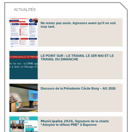
ACTUALITÉS
Ne restez pas seuls. Agissons avant qu’il ne soit
trop tard.
LE POINT SUR : LE TRAVAIL LE 1ER MAI ET LE
TRAVAIL DU DIMANCHE
Discours de la Présidente Cécile Borg – AG 2026
𝗠𝘂𝗻𝗶𝗰𝗶𝗽𝗮𝗹𝗲𝘀 𝟮𝟬𝟮𝟲, Signature de la charte
“Adopter le réflexe PME” à Bayonne