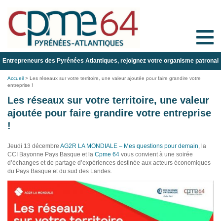
Toggle
naviga
Entrepreneurs des Pyrénées Atlantiques, rejoignez votre organisme patronal
Accueil
>
Les réseaux sur votre territoire, une valeur ajoutée pour faire grandire votre
entreprise !
Les réseaux sur votre territoire, une valeur
ajoutée pour faire grandire votre entreprise
!
Jeudi 13 décembre
AG2R LA MONDIALE – Mes questions pour demain
, la
CCI Bayonne Pays Basque et la
Cpme 64
vous convient à une soirée
d’échanges et de partage d’expériences destinée aux acteurs économiques
du Pays Basque et du sud des Landes
.