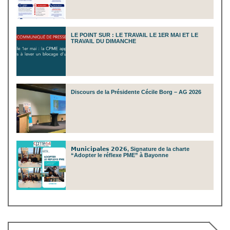
LE POINT SUR : LE TRAVAIL LE 1ER MAI ET LE
TRAVAIL DU DIMANCHE
Discours de la Présidente Cécile Borg – AG 2026
𝗠𝘂𝗻𝗶𝗰𝗶𝗽𝗮𝗹𝗲𝘀 𝟮𝟬𝟮𝟲, Signature de la charte
“Adopter le réflexe PME” à Bayonne