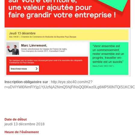
Inscription obligatoire sur
: http://eye.sbc40.com/m2?
r=uDViYWI0NmFlYjg1YjUzNjA2NmQ5NjFiNsQQ0Kwz0Lg6MP5I0NTQiS1K
Date de début
jeudi 13 décembre 2018
Heure de l'événement