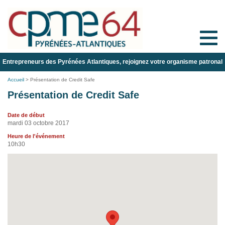
Toggle
naviga
Entrepreneurs des Pyrénées Atlantiques, rejoignez votre organisme patronal
Accueil
>
Présentation de Credit Safe
Présentation de Credit Safe
Date de début
mardi 03 octobre 2017
Heure de l'événement
10h30