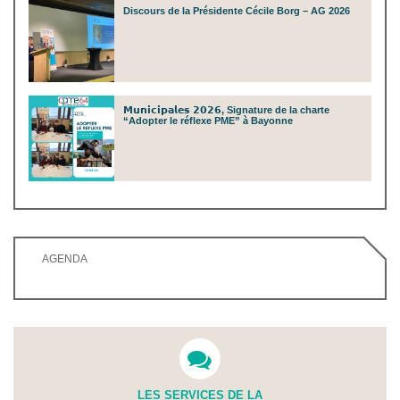
Discours de la Présidente Cécile Borg – AG 2026
𝗠𝘂𝗻𝗶𝗰𝗶𝗽𝗮𝗹𝗲𝘀 𝟮𝟬𝟮𝟲, Signature de la charte
“Adopter le réflexe PME” à Bayonne
AGENDA
LES SERVICES DE LA