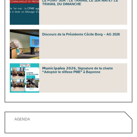
LE POINT SUR : LE TRAVAIL LE 1ER MAI ET LE
TRAVAIL DU DIMANCHE
Discours de la Présidente Cécile Borg – AG 2026
𝗠𝘂𝗻𝗶𝗰𝗶𝗽𝗮𝗹𝗲𝘀 𝟮𝟬𝟮𝟲, Signature de la charte
“Adopter le réflexe PME” à Bayonne
AGENDA