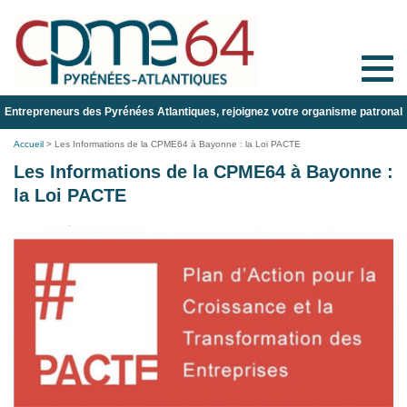
Toggle
naviga
Entrepreneurs des Pyrénées Atlantiques, rejoignez votre organisme patronal
Accueil
>
Les Informations de la CPME64 à Bayonne : la Loi PACTE
Les Informations de la CPME64 à Bayonne :
la Loi PACTE