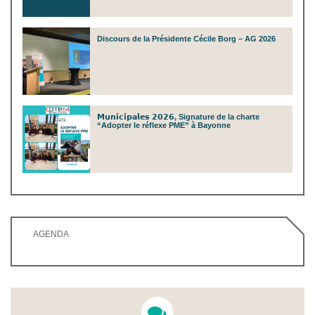
Discours de la Présidente Cécile Borg – AG 2026
𝗠𝘂𝗻𝗶𝗰𝗶𝗽𝗮𝗹𝗲𝘀 𝟮𝟬𝟮𝟲, Signature de la charte
“Adopter le réflexe PME” à Bayonne
AGENDA