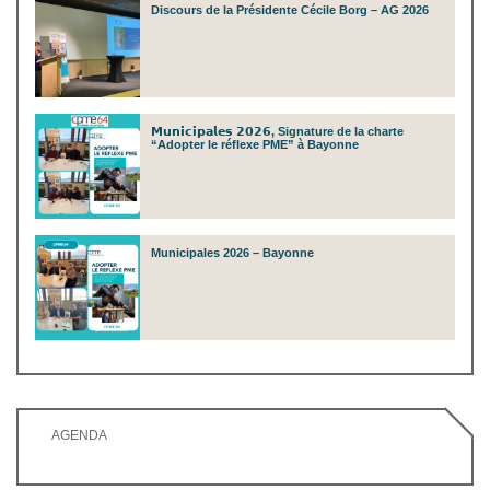
Discours de la Présidente Cécile Borg – AG 2026
𝗠𝘂𝗻𝗶𝗰𝗶𝗽𝗮𝗹𝗲𝘀 𝟮𝟬𝟮𝟲, Signature de la charte
“Adopter le réflexe PME” à Bayonne
Municipales 2026 – Bayonne
AGENDA