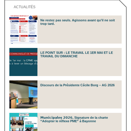
ACTUALITÉS
Ne restez pas seuls. Agissons avant qu’il ne soit
trop tard.
LE POINT SUR : LE TRAVAIL LE 1ER MAI ET LE
TRAVAIL DU DIMANCHE
Discours de la Présidente Cécile Borg – AG 2026
𝗠𝘂𝗻𝗶𝗰𝗶𝗽𝗮𝗹𝗲𝘀 𝟮𝟬𝟮𝟲, Signature de la charte
“Adopter le réflexe PME” à Bayonne