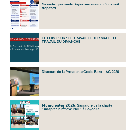
Ne restez pas seuls. Agissons avant qu’il ne soit
trop tard.
LE POINT SUR : LE TRAVAIL LE 1ER MAI ET LE
TRAVAIL DU DIMANCHE
Discours de la Présidente Cécile Borg – AG 2026
𝗠𝘂𝗻𝗶𝗰𝗶𝗽𝗮𝗹𝗲𝘀 𝟮𝟬𝟮𝟲, Signature de la charte
“Adopter le réflexe PME” à Bayonne