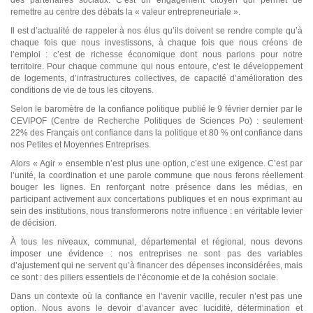
des partenaires sociaux. C’est un engagement citoyen qui permet de
remettre au centre des débats la « valeur entrepreneuriale ».
Il est d’actualité de rappeler à nos élus qu’ils doivent se rendre compte qu’à
chaque fois que nous investissons, à chaque fois que nous créons de
l’emploi : c’est de richesse économique dont nous parlons pour notre
territoire. Pour chaque commune qui nous entoure, c’est le développement
de logements, d’infrastructures collectives, de capacité d’amélioration des
conditions de vie de tous les citoyens.
Selon le baromètre de la confiance politique publié le 9 février dernier par le
CEVIPOF (Centre de Recherche Politiques de Sciences Po) : seulement
22% des Français ont confiance dans la politique et 80 % ont confiance dans
nos Petites et Moyennes Entreprises.
Alors « Agir » ensemble n’est plus une option, c’est une exigence. C’est par
l’unité, la coordination et une parole commune que nous ferons réellement
bouger les lignes. En renforçant notre présence dans les médias, en
participant activement aux concertations publiques et en nous exprimant au
sein des institutions, nous transformerons notre influence : en véritable levier
de décision.
À tous les niveaux, communal, départemental et régional, nous devons
imposer une évidence : nos entreprises ne sont pas des variables
d’ajustement qui ne servent qu’à financer des dépenses inconsidérées, mais
ce sont : des piliers essentiels de l’économie et de la cohésion sociale.
Dans un contexte où la confiance en l’avenir vacille, reculer n’est pas une
option. Nous avons le devoir d’avancer avec lucidité, détermination et