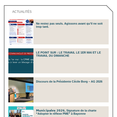
ACTUALITÉS
Ne restez pas seuls. Agissons avant qu’il ne soit
trop tard.
LE POINT SUR : LE TRAVAIL LE 1ER MAI ET LE
TRAVAIL DU DIMANCHE
Discours de la Présidente Cécile Borg – AG 2026
𝗠𝘂𝗻𝗶𝗰𝗶𝗽𝗮𝗹𝗲𝘀 𝟮𝟬𝟮𝟲, Signature de la charte
“Adopter le réflexe PME” à Bayonne