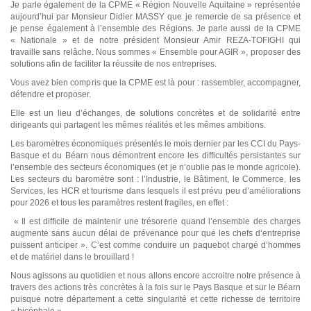
Je parle également de la CPME « Région Nouvelle Aquitaine » représentée
aujourd’hui par Monsieur Didier MASSY que je remercie de sa présence et
je pense également à l’ensemble des Régions. Je parle aussi de la CPME
« Nationale » et de notre président Monsieur Amir REZA-TOFIGHI qui
travaille sans relâche. Nous sommes « Ensemble pour AGIR », proposer des
solutions afin de faciliter la réussite de nos entreprises.
Vous avez bien compris que la CPME est là pour : rassembler, accompagner,
défendre et proposer.
Elle est un lieu d’échanges, de solutions concrètes et de solidarité entre
dirigeants qui partagent les mêmes réalités et les mêmes ambitions.
Les baromètres économiques présentés le mois dernier par les CCI du Pays-
Basque et du Béarn nous démontrent encore les difficultés persistantes sur
l’ensemble des secteurs économiques (et je n’oublie pas le monde agricole).
Les secteurs du baromètre sont : l’Industrie, le Bâtiment, le Commerce, les
Services, les HCR et tourisme dans lesquels il est prévu peu d’améliorations
pour 2026 et tous les paramètres restent fragiles, en effet :
« Il est difficile de maintenir une trésorerie quand l’ensemble des charges
augmente sans aucun délai de prévenance pour que les chefs d’entreprise
puissent anticiper ». C’est comme conduire un paquebot chargé d’hommes
et de matériel dans le brouillard !
Nous agissons au quotidien et nous allons encore accroitre notre présence à
travers des actions très concrètes à la fois sur le Pays Basque et sur le Béarn
puisque notre département a cette singularité et cette richesse de territoire