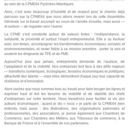
au sein de la CPME64 Pyrénées Atlantiques.
Alors, c’est avec beaucoup d’humilité et de respect pour le chemin déjà
parcouru par la CPME64 que nous allons revenir lors de cette Assemblée
Générale sur le travail accompli au cours de l’année écoulée, mais aussi —
et surtout — de regarder vers l’avenir.
La CPME s’est construite autour de valeurs fortes : l’indépendance, la
solidarité, la proximité et surtout l’esprit entrepreneurial. Elle a su évoluer
avec son temps, accompagner les transformations économiques, sociales et
environnementales, et rester fidèle à sa mission première : porter la voix et
soutenir les dirigeants de TPE et de PME.
Aujourd’hui plus que jamais, entreprendre demande de l’audace, de
l’adaptation et de la visibilité. Nos entreprises font face à des défis majeurs
— transitions numériques, écologiques, tensions économiques et politiques,
attractivité des talents — mais elles démontrent chaque jour leur capacité de
résilience et d’innovation.
Alors sachez que nous sommes tous au travail pour faire bouger les lignes et
exprimer haut et fort les besoins de visibilité et de stabilité des chefs
d’entreprises sur notre territoire. Nous travaillons pour faciliter la vie des
acteurs économiques : quand je dis « nous » je parle de la CPME64 bien
entendu mais aussi : des fédérations, des organisations patronales et
professionnelles, des associations, je pense également aux Chambres de
Commerce, aux Chambres des Métiers, aux Tribunaux de commerce, à la
Banque de France et à l’ensemble de nos partenaires.