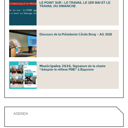
LE POINT SUR : LE TRAVAIL LE 1ER MAI ET LE
TRAVAIL DU DIMANCHE
Discours de la Présidente Cécile Borg – AG 2026
𝗠𝘂𝗻𝗶𝗰𝗶𝗽𝗮𝗹𝗲𝘀 𝟮𝟬𝟮𝟲, Signature de la charte
“Adopter le réflexe PME” à Bayonne
AGENDA