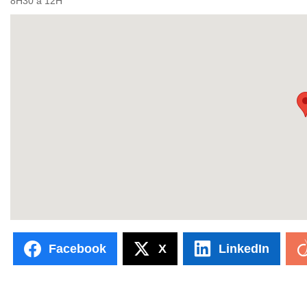
8H30 à 12H
Facebook
X
LinkedIn