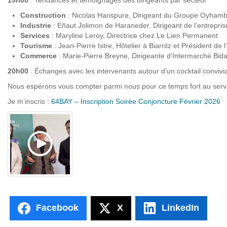
19h00
: Tendances et témoignages des dirigeants par secteur
Construction
: Nicolas Harispure, Dirigeant du Groupe Oyhamb
Industrie
: Eñaut Jolimon de Haraneder, Dirigeant de l’entrepris
Services
: Maryline Leroy, Directrice chez Le Lien Permanent
Tourisme
: Jean-Pierre Istre, Hôtelier à Biarritz et Président d
Commerce
: Marie-Pierre Breyne, Dirigeante d’Intermarché Bida
20h00
: Échanges avec les intervenants autour d’un cocktail convivia
Nous espérons vous compter parmi nous pour ce temps fort au servi
Je m’inscris :
64BAY – Inscription Soirée Conjoncture Février 2026
Facebook
X
LinkedIn