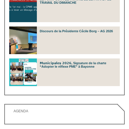
TRAVAIL DU DIMANCHE
Discours de la Présidente Cécile Borg – AG 2026
𝗠𝘂𝗻𝗶𝗰𝗶𝗽𝗮𝗹𝗲𝘀 𝟮𝟬𝟮𝟲, Signature de la charte
“Adopter le réflexe PME” à Bayonne
AGENDA