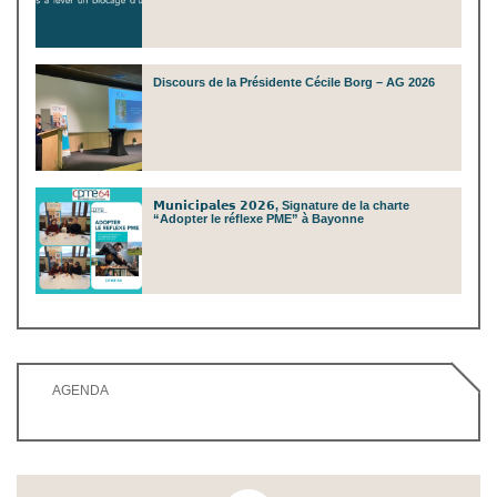
Discours de la Présidente Cécile Borg – AG 2026
𝗠𝘂𝗻𝗶𝗰𝗶𝗽𝗮𝗹𝗲𝘀 𝟮𝟬𝟮𝟲, Signature de la charte
“Adopter le réflexe PME” à Bayonne
AGENDA