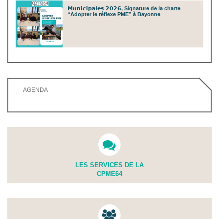
𝗠𝘂𝗻𝗶𝗰𝗶𝗽𝗮𝗹𝗲𝘀 𝟮𝟬𝟮𝟲, Signature de la charte
“Adopter le réflexe PME” à Bayonne
AGENDA
LES SERVICES DE LA
CPME64