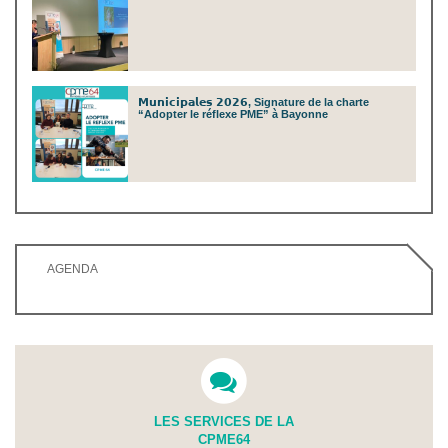
𝗠𝘂𝗻𝗶𝗰𝗶𝗽𝗮𝗹𝗲𝘀 𝟮𝟬𝟮𝟲, Signature de la charte
“Adopter le réflexe PME” à Bayonne
AGENDA
LES SERVICES DE LA
CPME64