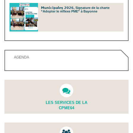
𝗠𝘂𝗻𝗶𝗰𝗶𝗽𝗮𝗹𝗲𝘀 𝟮𝟬𝟮𝟲, Signature de la charte
“Adopter le réflexe PME” à Bayonne
AGENDA
LES SERVICES DE LA
CPME64