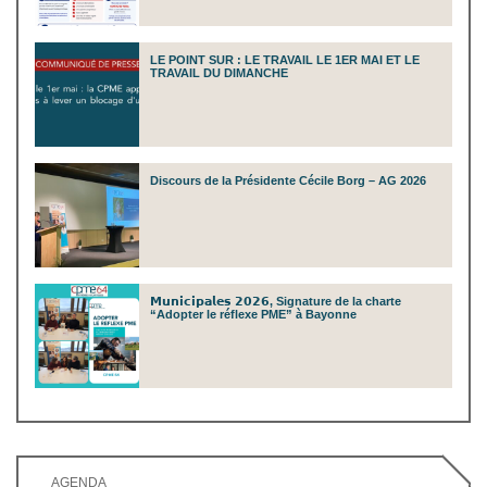
LE POINT SUR : LE TRAVAIL LE 1ER MAI ET LE
TRAVAIL DU DIMANCHE
Discours de la Présidente Cécile Borg – AG 2026
𝗠𝘂𝗻𝗶𝗰𝗶𝗽𝗮𝗹𝗲𝘀 𝟮𝟬𝟮𝟲, Signature de la charte
“Adopter le réflexe PME” à Bayonne
AGENDA