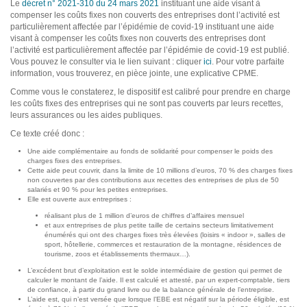
Le
décret n° 2021-310 du 24 mars 2021
instituant une aide visant à
compenser les coûts fixes non couverts des entreprises dont l’activité est
particulièrement affectée par l’épidémie de covid-19 instituant une aide
visant à compenser les coûts fixes non couverts des entreprises dont
l’activité est particulièrement affectée par l’épidémie de covid-19 est publié.
Vous pouvez le consulter via le lien suivant : cliquer
ici
. Pour votre parfaite
information, vous trouverez, en pièce jointe, une explicative CPME.
Comme vous le constaterez, le dispositif est calibré pour prendre en charge
les coûts fixes des entreprises qui ne sont pas couverts par leurs recettes,
leurs assurances ou les aides publiques.
Ce texte créé donc :
Une aide complémentaire au fonds de solidarité pour compenser le poids des
charges fixes des entreprises.
Cette aide peut couvrir, dans la limite de 10 millions d’euros, 70 % des charges fixes
non couvertes par des contributions aux recettes des entreprises de plus de 50
salariés et 90 % pour les petites entreprises.
Elle est ouverte aux entreprises :
réalisant plus de 1 million d’euros de chiffres d’affaires mensuel
et aux entreprises de plus petite taille de certains secteurs limitativement
énumérés qui ont des charges fixes très élevées (loisirs « indoor », salles de
sport, hôtellerie, commerces et restauration de la montagne, résidences de
tourisme, zoos et établissements thermaux…).
L’excédent brut d’exploitation est le solde intermédiaire de gestion qui permet de
calculer le montant de l’aide. Il est calculé et attesté, par un expert-comptable, tiers
de confiance, à partir du grand livre ou de la balance générale de l’entreprise.
L’aide est, qui n’est versée que lorsque l’EBE est négatif sur la période éligible, est