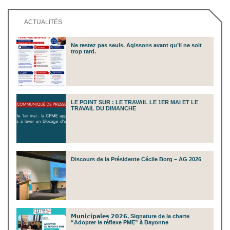
ACTUALITÉS
Ne restez pas seuls. Agissons avant qu’il ne soit
trop tard.
LE POINT SUR : LE TRAVAIL LE 1ER MAI ET LE
TRAVAIL DU DIMANCHE
Discours de la Présidente Cécile Borg – AG 2026
𝗠𝘂𝗻𝗶𝗰𝗶𝗽𝗮𝗹𝗲𝘀 𝟮𝟬𝟮𝟲, Signature de la charte
“Adopter le réflexe PME” à Bayonne