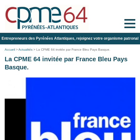
Toggle
naviga
Entrepreneurs des Pyrénées Atlantiques, rejoignez votre organisme patronal
Accueil
>
Actualités
>
La CPME 64 invitée par France Bleu Pays Basque.
La CPME 64 invitée par France Bleu Pays
Basque.