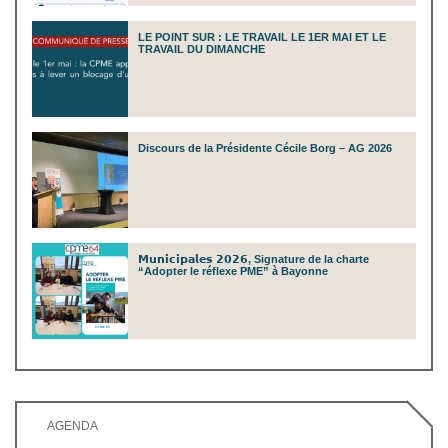
LE POINT SUR : LE TRAVAIL LE 1ER MAI ET LE
TRAVAIL DU DIMANCHE
Discours de la Présidente Cécile Borg – AG 2026
𝗠𝘂𝗻𝗶𝗰𝗶𝗽𝗮𝗹𝗲𝘀 𝟮𝟬𝟮𝟲, Signature de la charte
“Adopter le réflexe PME” à Bayonne
AGENDA