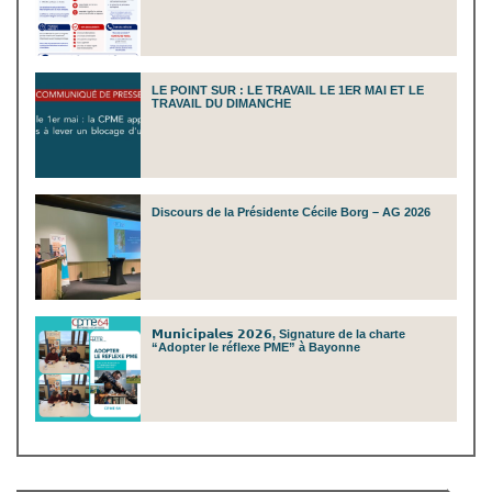
LE POINT SUR : LE TRAVAIL LE 1ER MAI ET LE
TRAVAIL DU DIMANCHE
Discours de la Présidente Cécile Borg – AG 2026
𝗠𝘂𝗻𝗶𝗰𝗶𝗽𝗮𝗹𝗲𝘀 𝟮𝟬𝟮𝟲, Signature de la charte
“Adopter le réflexe PME” à Bayonne