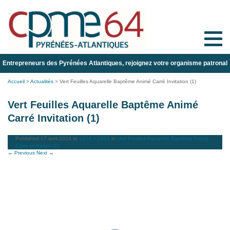
Toggle
naviga
Entrepreneurs des Pyrénées Atlantiques, rejoignez votre organisme patronal
Accueil
>
Actualités
>
Vert Feuilles Aquarelle Baptême Animé Carré Invitation (1)
Vert Feuilles Aquarelle Baptême Animé
Carré Invitation (1)
Published
17 avril 2024
at
1654 × 1654
in
Vert Feuilles Aquarelle Baptême Animé
Carré Invitation (1)
.
← Previous
Next →