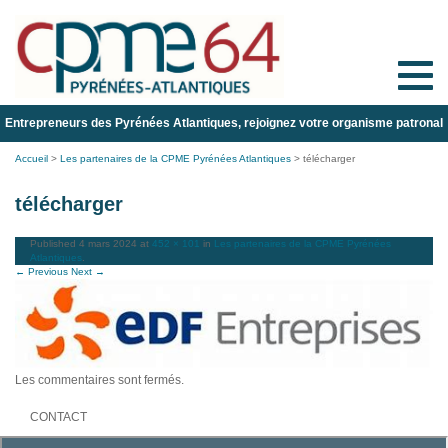
Toggle
naviga
Entrepreneurs des Pyrénées Atlantiques, rejoignez votre organisme patronal
Accueil
>
Les partenaires de la CPME Pyrénées Atlantiques
>
télécharger
télécharger
Published
4 mars 2024
at
452 × 101
in
Les partenaires de la CPME Pyrénées
Atlantiques
.
← Previous
Next →
Les commentaires sont fermés.
CONTACT