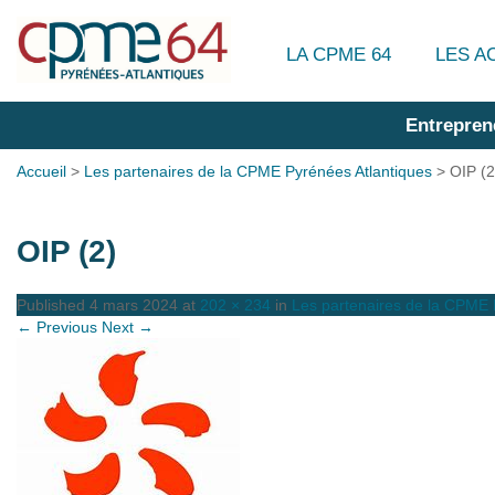
LA CPME 64
LES A
Entrepren
Accueil
>
Les partenaires de la CPME Pyrénées Atlantiques
>
OIP (2
OIP (2)
Published
4 mars 2024
at
202 × 234
in
Les partenaires de la CPME 
← Previous
Next →