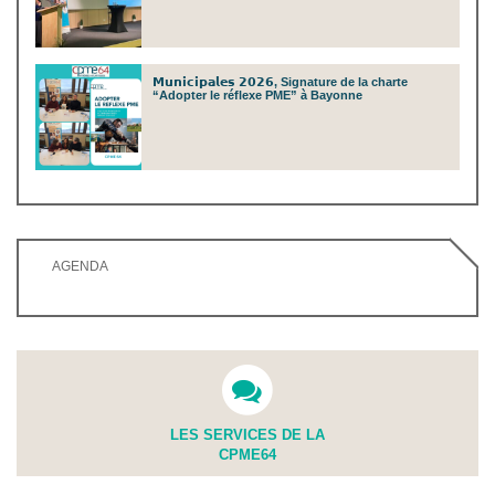
𝗠𝘂𝗻𝗶𝗰𝗶𝗽𝗮𝗹𝗲𝘀 𝟮𝟬𝟮𝟲, Signature de la charte
“Adopter le réflexe PME” à Bayonne
AGENDA
LES SERVICES DE LA
CPME64