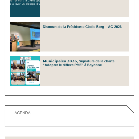
Discours de la Présidente Cécile Borg – AG 2026
𝗠𝘂𝗻𝗶𝗰𝗶𝗽𝗮𝗹𝗲𝘀 𝟮𝟬𝟮𝟲, Signature de la charte
“Adopter le réflexe PME” à Bayonne
AGENDA