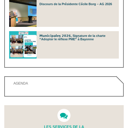
Discours de la Présidente Cécile Borg – AG 2026
𝗠𝘂𝗻𝗶𝗰𝗶𝗽𝗮𝗹𝗲𝘀 𝟮𝟬𝟮𝟲, Signature de la charte
“Adopter le réflexe PME” à Bayonne
AGENDA
LES SERVICES DE LA