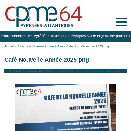
Toggle
naviga
Entrepreneurs des Pyrénées Atlantiques, rejoignez votre organisme patronal
Accueil
>
Café de la Nouvelle Année à Pau
>
Café Nouvelle Année 2025 png
Café Nouvelle Année 2025 png
Published
18 décembre 2024
at
1708 × 1199
in
Café de la Nouvelle Année à Pau
.