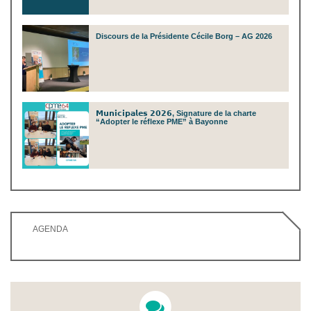
Discours de la Présidente Cécile Borg – AG 2026
𝗠𝘂𝗻𝗶𝗰𝗶𝗽𝗮𝗹𝗲𝘀 𝟮𝟬𝟮𝟲, Signature de la charte
“Adopter le réflexe PME” à Bayonne
AGENDA