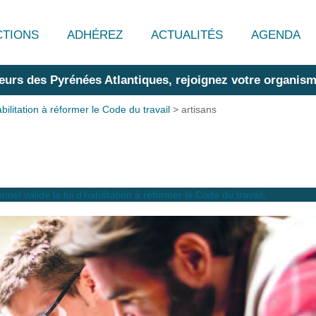
CTIONS
ADHÉREZ
ACTUALITÉS
AGENDA
eurs des Pyrénées Atlantiques, rejoignez votre organism
abilitation à réformer le Code du travail
>
artisans
nnel valide la loi d’habilitation à réformer le Code du travail
.