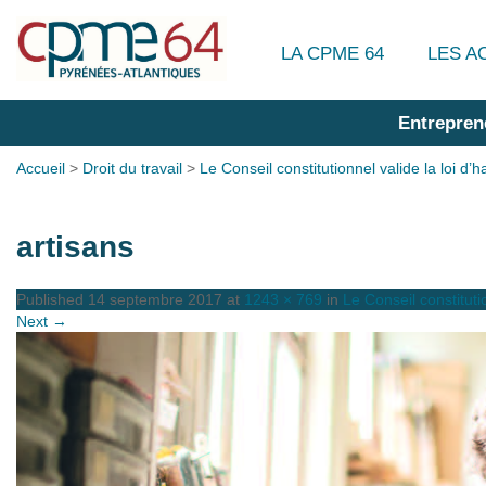
LA CPME 64
LES A
Entrepren
Accueil
>
Droit du travail
>
Le Conseil constitutionnel valide la loi d’h
artisans
Published
14 septembre 2017
at
1243 × 769
in
Le Conseil constitutio
Next →