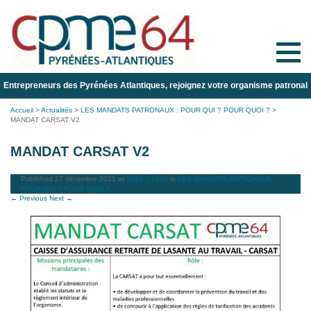
Toggle
naviga
Entrepreneurs des Pyrénées Atlantiques, rejoignez votre organisme patronal
Accueil
>
Actualités
>
LES MANDATS PATRONAUX : POUR QUI ? POUR QUOI ?
>
MANDAT CARSAT V2
MANDAT CARSAT V2
Published
27 décembre 2021
at
1654 × 2339
in
LES MANDATS PATRONAUX :
POUR QUI ? POUR QUOI ?
.
← Previous
Next →