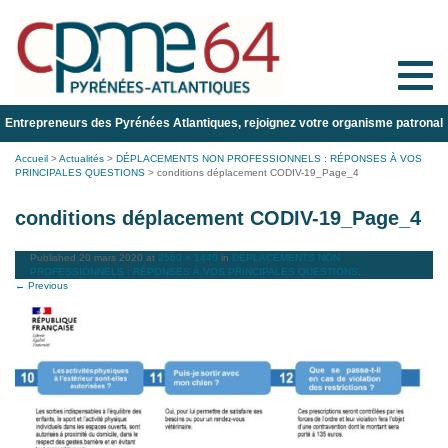
Toggle
naviga
Entrepreneurs des Pyrénées Atlantiques, rejoignez votre organisme patronal
Accueil
>
Actualités
>
DÉPLACEMENTS NON PROFESSIONNELS : RÉPONSES À VOS
PRINCIPALES QUESTIONS
>
conditions déplacement CODIV-19_Page_4
conditions déplacement CODIV-19_Page_4
Published
20 mars 2020
at
2560 × 1440
in
DÉPLACEMENTS NON
PROFESSIONNELS : RÉPONSES À VOS PRINCIPALES QUESTIONS
.
← Previous