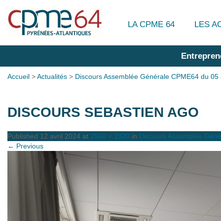
LA CPME 64
LES A
Entrepren
Accueil
>
Actualités
>
Discours Assemblée Générale CPME64 du 05 a
DISCOURS SEBASTIEN AGO
Published
12 avril 2024
at
2560 × 1920
in
Discours Assemblée Géné
← Previous