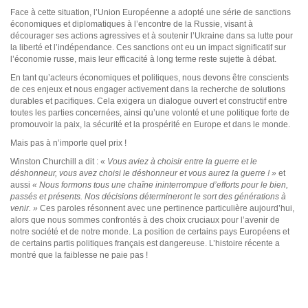
Face à cette situation, l’Union Européenne a adopté une série de sanctions
économiques et diplomatiques à l’encontre de la Russie, visant à
décourager ses actions agressives et à soutenir l’Ukraine dans sa lutte pour
la liberté et l’indépendance. Ces sanctions ont eu un impact significatif sur
l’économie russe, mais leur efficacité à long terme reste sujette à débat.
En tant qu’acteurs économiques et politiques, nous devons être conscients
de ces enjeux et nous engager activement dans la recherche de solutions
durables et pacifiques. Cela exigera un dialogue ouvert et constructif entre
toutes les parties concernées, ainsi qu’une volonté et une politique forte de
promouvoir la paix, la sécurité et la prospérité en Europe et dans le monde.
Mais pas à n’importe quel prix !
Winston Churchill a dit : «
Vous aviez à choisir entre la guerre et le
déshonneur, vous avez choisi le déshonneur et vous aurez la guerre ! »
et
aussi
« Nous formons tous une chaîne ininterrompue d’efforts pour le bien,
passés et présents. Nos décisions détermineront le sort des générations à
venir. »
Ces paroles résonnent avec une pertinence particulière aujourd’hui,
alors que nous sommes confrontés à des choix cruciaux pour l’avenir de
notre société et de notre monde. La position de certains pays Européens et
de certains partis politiques français est dangereuse. L’histoire récente a
montré que la faiblesse ne paie pas !