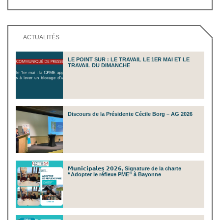
ACTUALITÉS
LE POINT SUR : LE TRAVAIL LE 1ER MAI ET LE
TRAVAIL DU DIMANCHE
Discours de la Présidente Cécile Borg – AG 2026
𝗠𝘂𝗻𝗶𝗰𝗶𝗽𝗮𝗹𝗲𝘀 𝟮𝟬𝟮𝟲, Signature de la charte
“Adopter le réflexe PME” à Bayonne