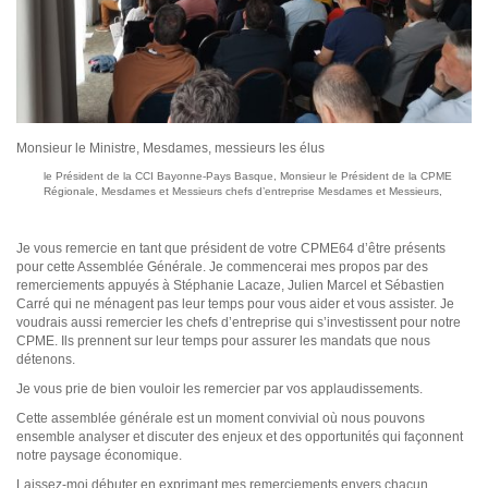
Monsieur le Ministre, Mesdames, messieurs les élus
le Président de la CCI Bayonne-Pays Basque, Monsieur le Président de la CPME
Régionale, Mesdames et Messieurs chefs d’entreprise Mesdames et Messieurs,
Je vous remercie en tant que président de votre CPME64 d’être présents
pour cette Assemblée Générale. Je commencerai mes propos par des
remerciements appuyés à Stéphanie Lacaze, Julien Marcel et Sébastien
Carré qui ne ménagent pas leur temps pour vous aider et vous assister. Je
voudrais aussi remercier les chefs d’entreprise qui s’investissent pour notre
CPME. Ils prennent sur leur temps pour assurer les mandats que nous
détenons.
Je vous prie de bien vouloir les remercier par vos applaudissements.
Cette assemblée générale est un moment convivial où nous pouvons
ensemble analyser et discuter des enjeux et des opportunités qui façonnent
notre paysage économique.
Laissez-moi débuter en exprimant mes remerciements envers chacun