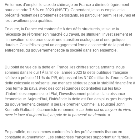
En termes d’emploi, le taux de chômage en France a diminué légèrement
pour atteindre 7.5 % en 2023 (INSEE). Cependant, le sous-emploi et la
précarité restent des problèmes persistants, en particulier parmi les jeunes et
les travailleurs peu qualifiés.
En outre, la France est confrontée à des défis structurels, tels que la
nécessité de réformer son marché du travail, de stimuler l’investissement et
l’innovation, et de promouvoir une transition écologique et énergétique
durable. Ces défis exigent un engagement ferme et concerté de la part des
entreprises, du gouvernement et de la société dans son ensemble.
Du point de vue de la dette en France, les chiffres sont alarmants, nous
sommes dans le dur ! À la fin de l’année 2023 la dette publique française
s’élève à près de 111 % du PIB, dépassant les 3 100 milliards d’euros. Cette
dette colossale représente une menace sérieuse pour la stabilité financière à
long terme du pays, avec des conséquences potentielles sur les taux
d’intérêt des emprunts de l’Etat, l’investissement public et la croissance
économique. Aujourd’hui, l’intérêt de la dette est l’un des plus gros budgets
du gouvernement, demain, il sera le premier. Comme l’a souligné John
Kenneth Galbraith, économiste renommé,
« La dette est un moyen de vivre
avec le luxe d’aujourd’hui, au prix de la pauvreté de demain. »
En parallèle, nous sommes confrontés à des prélèvements fiscaux en
constante augmentation. Les entreprises françaises supportent un fardeau