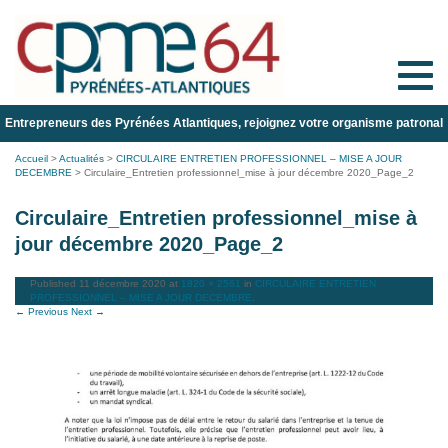
Toggle
naviga
Entrepreneurs des Pyrénées Atlantiques, rejoignez votre organisme patronal
Accueil
>
Actualités
>
CIRCULAIRE ENTRETIEN PROFESSIONNEL – MISE A JOUR
DECEMBRE
>
Circulaire_Entretien professionnel_mise à jour décembre 2020_Page_2
Circulaire_Entretien professionnel_mise à
jour décembre 2020_Page_2
Published
11 décembre 2020
at
1820 × 2561
in
CIRCULAIRE ENTRETIEN
PROFESSIONNEL – MISE A JOUR DECEMBRE
.
← Previous
Next →