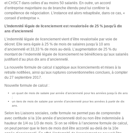
et CHSCT dans celles d’au moins 50 salariés. En outre, un accord
d’entreprise majoritaire ou de branche étendu peut lui conférer la
compétence de négociation. L’instance est alors rebaptisée, dans ce cas, «
conseil d’entreprise ».
L’indemnité légale de licenciement est revalorisée de 25 % jusqu’à dix
ans d’ancienneté
L’indemnité légale de licenciement vient d’être revalorisée par voie de
décret. Elle sera égale à 25 % de mois de salaires jusqu’à 10 ans
d’ancienneté et 33,33 % de mois au-delà. L’augmentation de 25 % du
montant de l’indemnité légale de licenciement ne bénéficiera qu’aux salariés
justifiant d’au plus dix ans d’ancienneté.
La nouvelle formule de calcul s’applique aux licenciements et mises à la
retraite notifiées, ainsi qu’aux ruptures conventionnelles conclues, à compter
du 27 septembre 2017.
Nouvelle formule de calcul :
un quart de mois de salaire par année d’ancienneté pour les années jusqu’à dix ans
;
un tiers de mois de salaire par année d’ancienneté pour les années à partir de dix
ans.
Selon les Liaisons sociales, cette formule ne permet pas de comprendre
avec certitude si la 10e année d’ancienneté doit ou non être indemnisée à
hauteur de 1/4 ou 1/3 de mois. Si on se réfère à l’ancienne formule de calcul,
on peut penser que le tiers de mois doit être accordé au-delà de la 10e