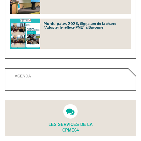
𝗠𝘂𝗻𝗶𝗰𝗶𝗽𝗮𝗹𝗲𝘀 𝟮𝟬𝟮𝟲, Signature de la charte
“Adopter le réflexe PME” à Bayonne
AGENDA
LES SERVICES DE LA
CPME64