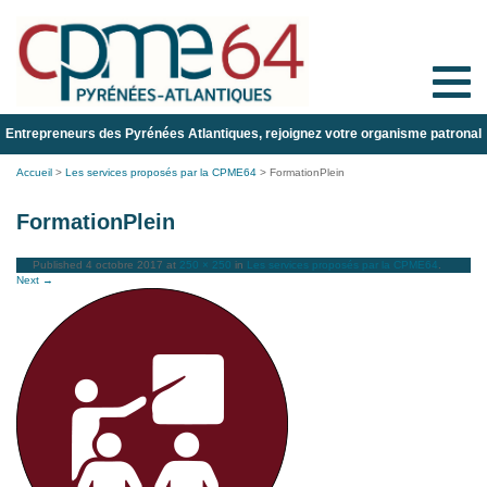
Toggle
naviga
Entrepreneurs des Pyrénées Atlantiques, rejoignez votre organisme patronal
Accueil
>
Les services proposés par la CPME64
>
FormationPlein
FormationPlein
Published
4 octobre 2017
at
250 × 250
in
Les services proposés par la CPME64
.
Next →