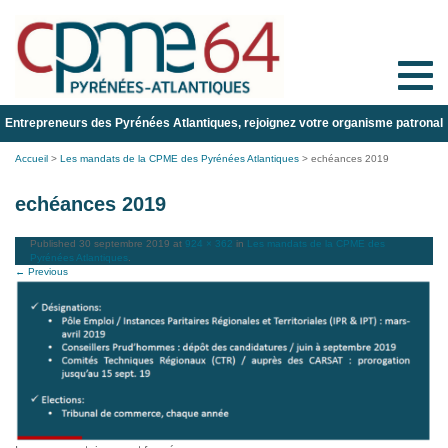
Toggle
naviga
Entrepreneurs des Pyrénées Atlantiques, rejoignez votre organisme patronal
Accueil
>
Les mandats de la CPME des Pyrénées Atlantiques
>
echéances 2019
echéances 2019
Published
30 septembre 2019
at
924 × 362
in
Les mandats de la CPME des
Pyrénées Atlantiques
.
← Previous