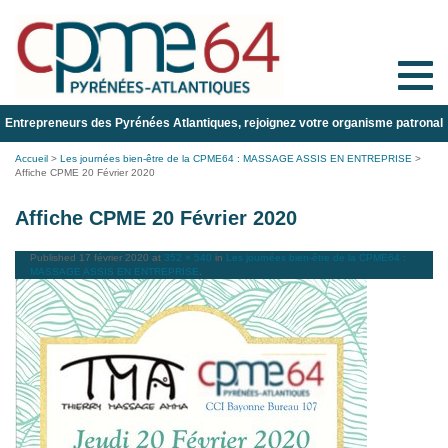
Toggle
naviga
Entrepreneurs des Pyrénées Atlantiques, rejoignez votre organisme patronal
Accueil
>
Les journées bien-être de la CPME64 : MASSAGE ASSIS EN ENTREPRISE
>
Affiche CPME 20 Février 2020
Affiche CPME 20 Février 2020
Published
17 février 2020
at
352 × 540
in
Les journées bien-être de la CPME64 :
MASSAGE ASSIS EN ENTREPRISE
.