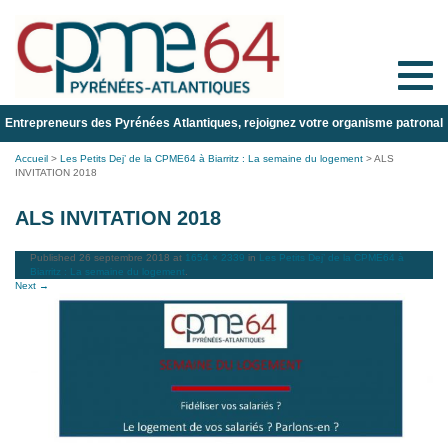
Toggle
naviga
Entrepreneurs des Pyrénées Atlantiques, rejoignez votre organisme patronal
Accueil
>
Les Petits Dej’ de la CPME64 à Biarritz : La semaine du logement
>
ALS
INVITATION 2018
ALS INVITATION 2018
Published
26 septembre 2018
at
1654 × 2339
in
Les Petits Dej’ de la CPME64 à
Biarritz : La semaine du logement
.
Next →