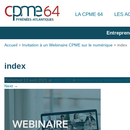
LA CPME 64
LES A
Entrepren
Accueil
>
Invitation à un Webinaire CPME sur le numérique
>
index
index
Published
13 avril 2021
at
332 × 292
in
Invitation à un Webinaire C
Next →